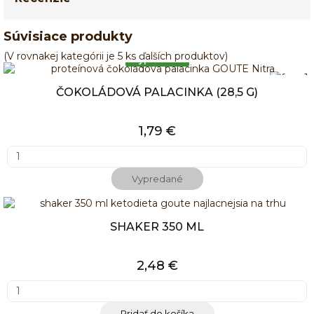
Súvisiace produkty
(V rovnakej kategórii je 5 ks ďalších produktov)
Vypredané
ČOKOLÁDOVÁ PALACINKA (28,5 G)
1,79 €
Vypredané
SHAKER 350 ML
2,48 €
Pridať do košíka