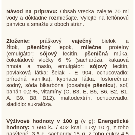
Návod na prípravu:
Obsah vrecka zalejte 70 ml
vody a dôkladne rozmiešajte. Vylejte na teflónovú
panvicu a smažte z oboch strán.
Zloženie:
práškový
vaječný
bielok a
žĺtok,
pšeničný
lepok,
mliečne
proteíny
(emulgátor:
sójový
lecitín,
pšeničná
múka,
čokoládové vločky 6 % (sacharóza, kakaová
hmota a maslo, emulgátor:
sójový
lecitín,
povlaková látka: šelak - E 904, ochucovadlo:
prírodná vanilka), kypriaca látka: fosforečnan
sodný, sóda bikarbóna (obsahuje
pšenicu
), soľ,
banán 0,2 %, vitamíny (C, B3, E, B5, B6, B2, B1,
A, B9, B8, B12), maltodextrín, ochucovadlo,
sladidlo: sukralóza.
Výživové hodnoty v 100 g
(v g):
Energetické
hodnoty:
1 694 kJ / 402 kcal. Tuky 10 g, z toho
nasýtené: 3,6 g, sacharidy 15 g, z toho cukry 4,5