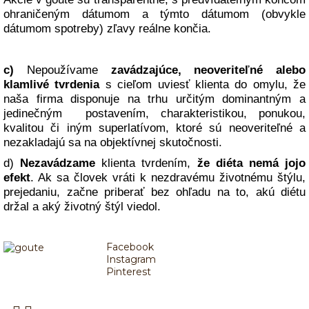
ohraničeným dátumom a týmto dátumom (obvykle
dátumom spotreby) zľavy reálne končia.
c)
Nepoužívame
zavádzajúce, neoveriteľné alebo
klamlivé tvrdenia
s cieľom uviesť klienta do omylu, že
naša firma disponuje na trhu určitým dominantným a
jedinečným postavením, charakteristikou, ponukou,
kvalitou či iným superlatívom, ktoré sú neoveriteľné a
nezakladajú sa na objektívnej skutočnosti.
d)
Nezavádzame
klienta tvrdením,
že diéta nemá jojo
efekt
. Ak sa človek vráti k nezdravému životnému štýlu,
prejedaniu, začne priberať bez ohľadu na to, akú diétu
držal a aký životný štýl viedol.
Facebook
Instagram
Pinterest
PROTEINOVÁ DIETA