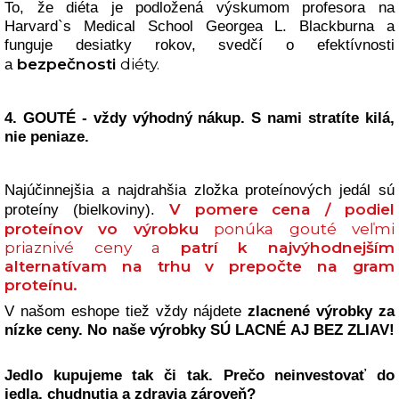
To, že diéta je podložená výskumom profesora na
Harvard`s Medical School Georgea L. Blackburna a
funguje desiatky rokov, svedčí o efektívnosti
bezpečnosti
diéty.
a
4.
GOUTÉ - vždy výhodný nákup. S nami stratíte kilá,
nie peniaze.
Najúčinnejšia a najdrahšia zložka proteínových jedál sú
V pomere cena / podiel
proteíny (bielkoviny).
proteínov vo výrobku
ponúka gouté veľmi
priaznivé ceny a
patrí k najvýhodnejším
alternatívam na trhu v prepočte na gram
proteínu.
V našom eshope tiež vždy nájdete
zlacnené výrobky za
nízke ceny. No naše výrobky SÚ LACNÉ AJ BEZ ZLIAV!
Jedlo kupujeme tak či tak. Prečo neinvestovať do
jedla, chudnutia a zdravia zároveň?