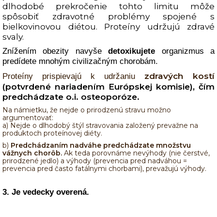
dlhodobé prekročenie tohto limitu môže
spôsobiť zdravotné problémy spojené s
bielkovinovou diétou. Proteíny udržujú zdravé
svaly.
Znížením obezity navyše
detoxikujete
organizmus a
predídete mnohým civilizačným chorobám.
zdravých kostí
Proteíny prispievajú k udržaniu
(potvrdené nariadením Európskej komisie), čím
predchádzate o.i. osteoporóze.
Na námietku, že nejde o prirodzenú stravu možno
argumentovať:
a) Nejde o dlhodobý štýl stravovania založený prevažne na
produktoch proteínovej diéty.
b)
Predchádzaním nadváhe predchádzate množstvu
vážnych chorôb.
Ak teda porovnáme nevýhody (nie čerstvé,
prirodzené jedlo) a výhody (prevencia pred nadváhou =
prevencia pred často fatálnymi chorbami), prevažujú výhody.
3.
Je
vedecky overená.