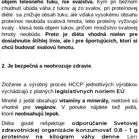
objem telesného tuku, nie svalstva.
Kým pri bežnom
chudnutí ubúda váha z tukov aj zo svalov, pri proteínovej
diéte sa znižuje obsah tuku, ale vďaka vysokému obsahu
proteínov neubúda svalová hmota, lebo proteíny vyživujú
svaly - klesá teda objem tukov, pričom množstvo svalovej
hmoty neubúda.
Preto je diéta vhodná nielen pre
dosiahnutie štíhlej línie, ale i pre športujúcich, ktorí si
chcú budovať svalovú hmotu.
2. Je bezpečná a neohrozuje zdravie
.
Zloženie a výrobný proces HCCP jednotlivých výrobkov
legislatívnych noriem EÚ
.
vychádzajú z platných
Mnohé z jedál obsahujú
vitamíny a minerály,
niektoré sú
vhodné pre
vegánov.
V ponuke nájdete tiež jedlá,
ktoré
neobsahujú lepok.
odporúčanie Svetovej
Diéta gouté rešpektuje
zdravotníckej organizácie konzumovať 0,8 - 1 g
proteínov na kilogram váhy denne
. Len