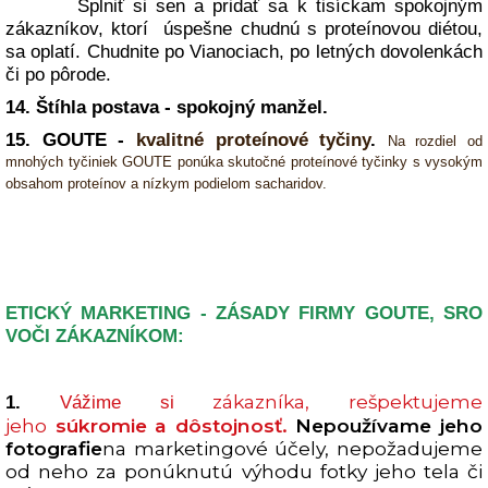
Splniť si sen a pridať sa k tisíckam spokojným
zákazníkov, ktorí úspešne chudnú s proteínovou diétou,
sa oplatí. Chudnite po Vianociach, po letných dovolenkách
či po pôrode.
14. Štíhla postava - spokojný manžel.
15. GOUTE -
kvalitné proteínové tyčiny
.
Na rozdiel od
mnohých tyčiniek GOUTE ponúka skutočné proteínové tyčinky s vysokým
obsahom proteínov a nízkym podielom sacharidov.
ETICKÝ MARKETING - ZÁSADY FIRMY GOUTE, SRO
VOČI ZÁKAZNÍKOM:
zákazníka, rešpektujeme
1.
Vážime si
jeho
súkromie a dôstojnosť.
Nepoužívame jeho
fotografie
na marketingové účely, nepožadujeme
od neho za ponúknutú výhodu fotky jeho tela či