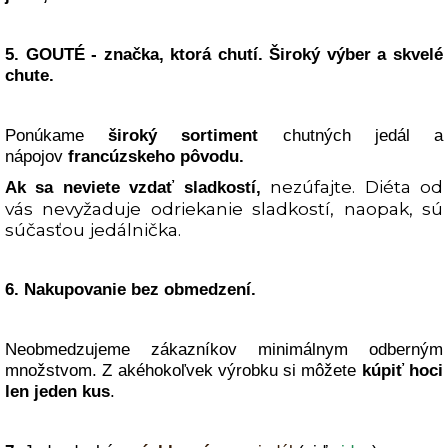
5. GOUTÉ - značka, ktorá chutí. Široký výber a skvelé
chute.
Ponúkame
široký sortiment
chutných jedál a
nápojov
francúzskeho pôvodu.
nezúfajte. Diéta od
Ak sa neviete vzdať sladkostí,
vás nevyžaduje odriekanie sladkostí, naopak, sú
súčasťou jedálnička.
6. Nakupovanie bez obmedzení.
Neobmedzujeme zákazníkov minimálnym odberným
množstvom. Z akéhokoľvek výrobku si môžete
kúpiť hoci
len jeden kus
.