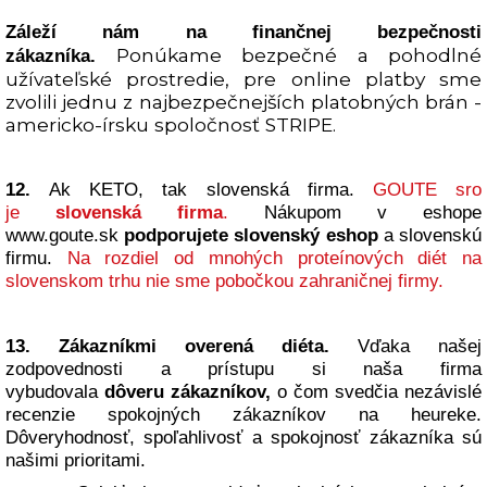
Záleží nám na finančnej bezpečnosti
Ponúkame bezpečné a pohodlné
zákazníka.
užívateľské prostredie, pre online platby sme
zvolili jednu z najbezpečnejších platobných brán -
americko-írsku spoločnosť STRIPE.
12.
Ak KETO, tak slovenská firma.
GOUTE sro
je
slovenská firma
.
Nákupom v eshope
www.goute.sk
podporujete slovenský eshop
a slovenskú
firmu.
Na rozdiel od mnohých proteínových diét na
slovenskom trhu nie sme pobočkou zahraničnej firmy.
13.
Zákazníkmi overená diéta.
Vďaka našej
zodpovednosti a prístupu si naša firma
vybudovala
dôveru zákazníkov,
o čom svedčia nezávislé
recenzie spokojných zákazníkov na heureke
.
Dôveryhodnosť, spoľahlivosť a spokojnosť zákazníka sú
našimi prioritami.