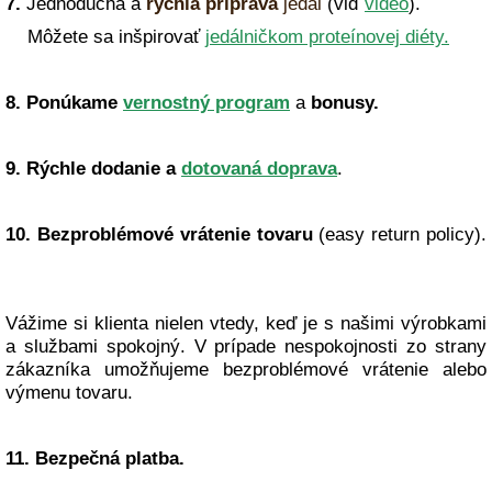
7.
Jednoduchá a
rýchla príprava
jedál
(viď
video
).
Môžete sa inšpirovať
jedálničkom proteínovej diéty.
8. Ponúkame
vernostný program
a
bonusy.
9. Rýchle dodanie a
dotovaná doprava
.
10.
Bezproblémové
vrátenie tovaru
(easy return policy).
Vážime si klienta nielen vtedy, keď je s našimi výrobkami
a službami spokojný. V prípade nespokojnosti zo strany
zákazníka umožňujeme bezproblémové vrátenie alebo
výmenu tovaru.
11. Bezpečná platba.