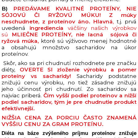
B)
PREDÁVAME KVALITNÉ PROTEÍNY, NIE
SÓJOVÚ ČI RYŽOVÚ MÚKU!
Z múky
neschudnete, z proteínov áno.
Hlavná
,
t.j. prvá
uvedená
ingrediencia
väčšiny našich výrobkov
sú
MLIEČNE PROTEÍNY, nie lacná sójová či
ryžová múka,
ktoré sú výživovo menej hodnotné
a obsahujú množstvo sacharidov na úkor
proteínov.
Skôr, ako sa pri chudnutí rozhodnete pre značku
diéty,
OVERTE SI
zloženie výrobku a pomer
proteíny vs sacharidy
!
Sacharidy podstatne
znižujú cenu výrobku, no tiež zásadne znižujú
jeho účinnosť pri chudnutí. Zo sacharidov sa
najviac priberá.
Čím vyšší podiel proteínov a nižší
podiel sacharidov, tým je pre chudnutie produkt
efektívnejší.
NIŽŠIA CENA ZA PORCIU ČASTO ZNAMENÁ
VYŠŠIU CENU ZA GRAM PROTEÍNU.
Diéta na báze zvýšeného príjmu proteínov znižuje