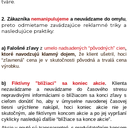
tváre.
,
2. Zákazníka
nemanipulujeme
a neuvádzame do omylu
preto odmietame zavádzajúce reklamné triky a
nasledujúce praktiky:
a) Falošné zľavy
z
umelo nadsadených
“pôvodných”
cien
,
ktoré navodzujú klamný dojem,
že klient ušetril, hoci
“zľavnená” cena je v skutočnosti pôvodná a trvalá cena
výrobku.
b)
Fiktívny "blížiaci" sa koniec akcie
.
Klienta
nezavádzame a neuvádzame do časového stresu
nepravdivými informáciami o blížiacom sa konci zľavy s
cieľom donútiť ho, aby v úmyselne navodenej časovej
tiesni urýchlene nakúpil, hoci koniec akcie nie je
skutočným, ale fiktívnym koncom akcie a po jej vypršaní
cyklicky nasledujú ďalšie “blížiace sa konce akcie”.
Akcie v gouté sú transparentné, s predvídateľným koncom