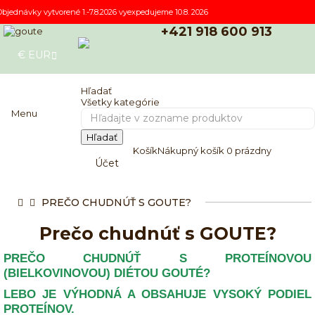
Objednávky vytvorené 1.-7.8.2026 vyexpedujeme 10.8. 2026
+421 918 600 913
€
EUR
E-SHOP
Hľadať
Všetky kategórie
Menu
Hľadať
Košík
Nákupný košík
0
prázdny
Účet
PREČO CHUDNÚŤ S GOUTE?
Prečo chudnúť s GOUTE?
PREČO CHUDNÚŤ S PROTEÍNOVOU
(BIELKOVINOVOU) DIÉTOU GOUTÉ?
LEBO JE VÝHODNÁ A OBSAHUJE VYSOKÝ PODIEL
PROTEÍNOV.