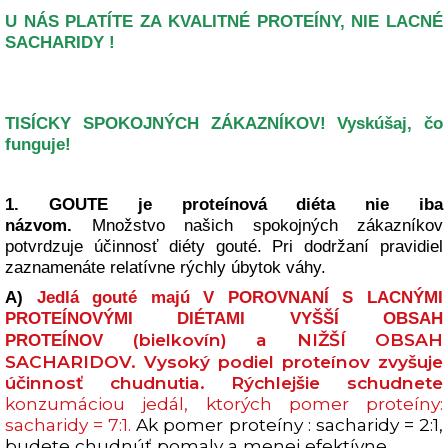
U NÁS PLATÍTE ZA KVALITNÉ PROTEÍNY, NIE LACNÉ
SACHARIDY !
TISÍCKY SPOKOJNÝCH ZÁKAZNÍKOV! Vyskúšaj, čo
funguje!
1.
GOUTE je proteínová diéta nie iba
názvom.
Množstvo našich spokojných zákazníkov
potvrdzuje účinnosť diéty gouté. Pri dodržaní pravidiel
zaznamenáte relatívne rýchly úbytok váhy.
A)
Jedlá gouté majú V POROVNANÍ S LACNÝMI
PROTEÍNOVÝMI DIÉTAMI VYŠŠÍ OBSAH
(bielkovín)
a NIŽŠÍ OBSAH
PROTEÍNOV
SACHARIDOV.
Vysoký podiel proteínov zvyšuje
účinnosť
chudnutia.
Rýchlejšie schudnete
konzumáciou jedál, ktorých pomer proteíny:
sacharidy = 7:1.
Ak pomer proteíny : sacharidy = 2:1,
budete chudnúť pomaly a menej efektívne.