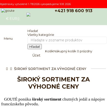
Objednávky vytvorené 1.-7.8.2026 vyexpedujeme 10.8. 2026
+421 918 600 913
€
EUR
E-SHOP
Hľadať
Všetky kategórie
Menu
Hľadať
Košík
Nákupný košík
0
prázdny
Účet
ŠIROKÝ SORTIMENT ZA VÝHODNÉ CENY
ŠIROKÝ SORTIMENT ZA
VÝHODNÉ CENY
GOUTÉ
ponúka
široký sortiment
chutných jedál a nápojov
francúzskeho pôvodu.