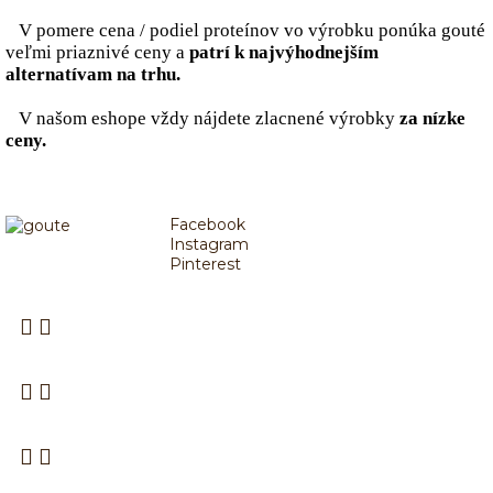
V pomere cena / podiel proteínov vo výrobku
ponúka gouté
veľmi priaznivé ceny a
patrí k najvýhodnejším
alternatívam na trhu.
V našom eshope vždy nájdete
zlacnené výrobky
za nízke
ceny.
Facebook
Instagram
Pinterest
PROTEINOVÁ DIETA
NAKUPOVANIE
SPOLOČNOSŤ GOUTE